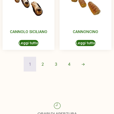
CANNOLO SICILIANO
CANNONCINO
Leggi tutto
Leggi tutto
1
2
3
4
→
ORARI DI APERTURA