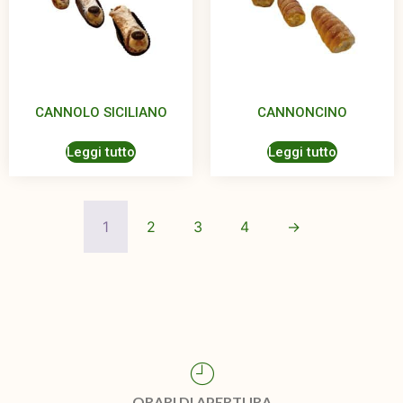
CANNOLO SICILIANO
CANNONCINO
Leggi tutto
Leggi tutto
1
2
3
4
→
ORARI DI APERTURA