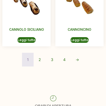
CANNOLO SICILIANO
CANNONCINO
Leggi tutto
Leggi tutto
1
2
3
4
→
ORARI DI APERTURA